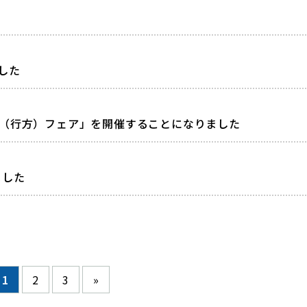
した
行（行方）フェア」を開催することになりました
ました
1
2
3
»