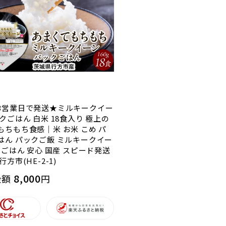
3営業日で発送★ミルキークイー
クごはん 白米 18食入り 極上の
もちもち食感｜米 お米 こめ パ
はん パックご飯 ミルキークイー
 ごはん 安心 国産 スピード発送
行方市(HE-2-1)
8,000
金額
円