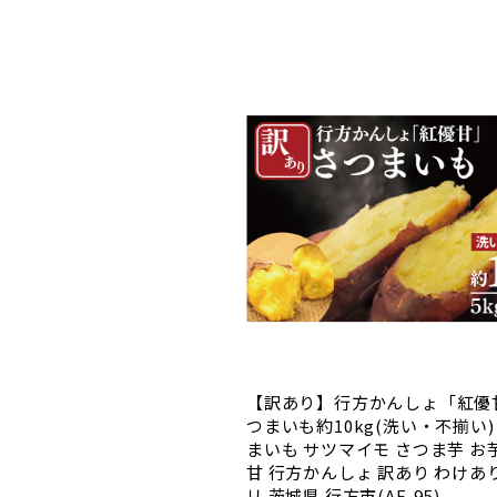
【訳あり】行方かんしょ「紅優
つまいも約10kg(洗い・不揃い
まいも サツマイモ さつま芋 お
甘 行方かんしょ 訳あり わけあ
リ 茨城県 行方市(AE-95)