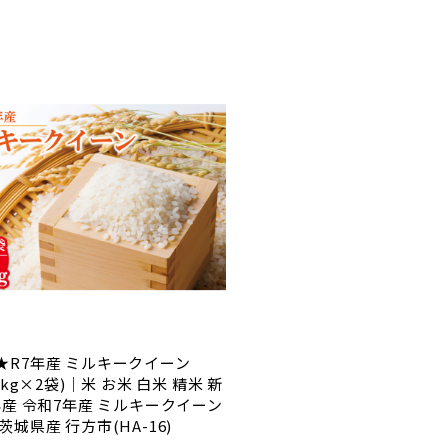
★R7年産 ミルキークイーン
(5kg×2袋)｜米 お米 白米 精米 新
年産 令和7年産 ミルキークイーン
茨城県産 行方市(HA-16)