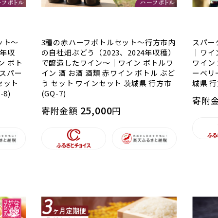
ット～
3種の赤ハーフボトルセット～行方市内
スパー
4年収
の自社畑ぶどう（2023、2024年収穫）
｜ワイ
ン ボト
で醸造したワイン～｜ワイン ボトルワ
ワイン 
 スパー
イン 酒 お酒 酒類 赤ワイン ボトル ぶど
ーベリ
セット
う セット ワインセット 茨城県 行方市
城県 行
8)
(GQ-7)
寄附
25,000
寄附金額
円