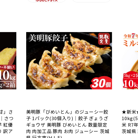
甘」さ
美明豚「びめいとん」のジューシー餃
★新米
)｜さつ
子 1パック(30個入り)｜餃子 ぎょうざ
10kg
芋 紅優
ギョウザ 美明豚 びめいとん 数量限定
米 R7
り 訳ア
肉 肉加工品 豚肉 お肉 ジューシー 茨城
茨城県 
県 行方市(HJ-5)