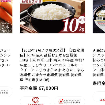
参ジュー
【2026年2月より順次発送】【3回定期
★最短
ンジンジ
便】R7年産米 品種おまかせ定期便
ン パッ
やさい
10kg｜米 お米 白米 精米 R7年産 令和7
甘みと
(CU-
年産 こしひかり コシヒカリ ミルキー
ックご
クイーン にじのきらめき あきたこまち
ン 白米
定期便 おまかせ定期便 茨城県 茨城県
茨城県 
産 行方市(HA-36)
寄附
67,000
寄附金額
円