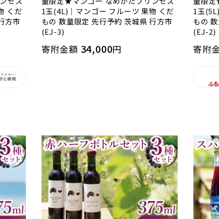
リンセス
量限定★マンゴー なめがたプリンセス
量限定
物 くだ
1玉(4L)｜マンゴー フルーツ 果物 くだ
1玉(5
 行方市
もの 数量限定 先行予約 茨城県 行方市
もの 
(EJ-3)
(EJ-2)
34,000
寄附金額
円
寄附