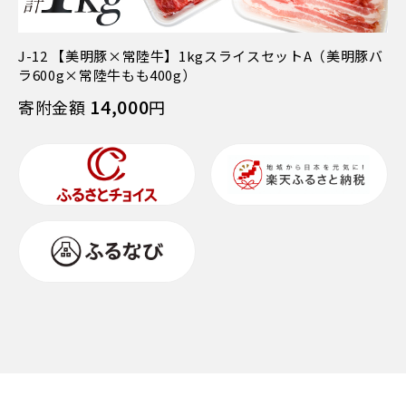
J-12 【美明豚×常陸牛】1kgスライスセットA（美明豚バ
ラ600g×常陸牛もも400g）
14,000
寄附金額
円