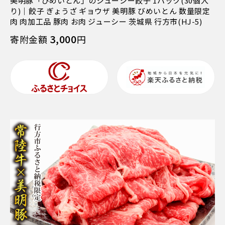
美明豚「びめいとん」のジューシー餃子 1パック(30個入
り)｜餃子 ぎょうざ ギョウザ 美明豚 びめいとん 数量限定
肉 肉加工品 豚肉 お肉 ジューシー 茨城県 行方市(HJ-5)
3,000
寄附金額
円