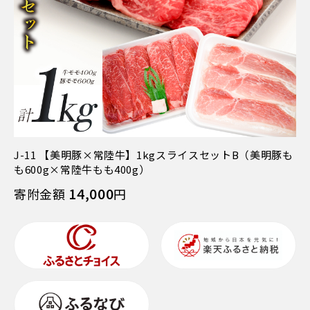
J-11 【美明豚×常陸牛】1kgスライスセットB（美明豚も
も600g×常陸牛もも400g）
14,000
寄附金額
円