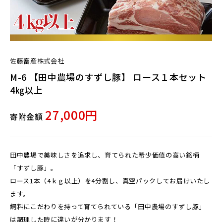
佐藤畜産株式会社
M-6 【田中農場のすずし豚】 ロース１本セット
4㎏以上
27,000円
寄附金額
田中農場で美味しさを追求し、育てられた希少価値の高い銘柄
「すずし豚」。
ロース1本（4ｋｇ以上）を4分割し、真空パックしてお届けいたし
ます。
飼料にこだわりを持って育てられている「田中農場のすずし豚」
は調理した時に違いが分かります！