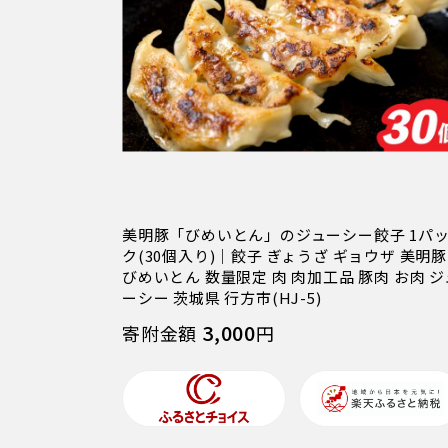
美明豚「びめいとん」のジューシー餃子 1パ
ク(30個入り)｜餃子 ぎょうざ ギョウザ 美明豚
びめいとん 数量限定 肉 肉加工品 豚肉 お肉 ジ
ーシー 茨城県 行方市(HJ-5)
3,000
寄附金額
円