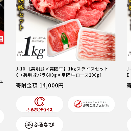
ッ
J-10 【美明豚×常陸牛】1kgスライスセット
J
C（美明豚バラ800g×常陸牛ロース200g）
B
ュ
14,000
寄附金額
円