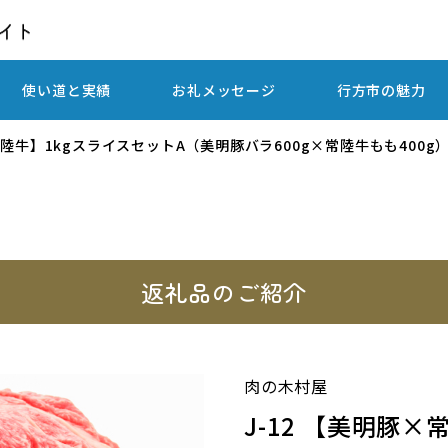
使い道と実績
お礼メッセージ
行方市の魅力
常陸牛】1kgスライスセットA（美明豚バラ600g×常陸牛もも400g
返礼品のご紹介
肉の木村屋
J-12 【美明豚