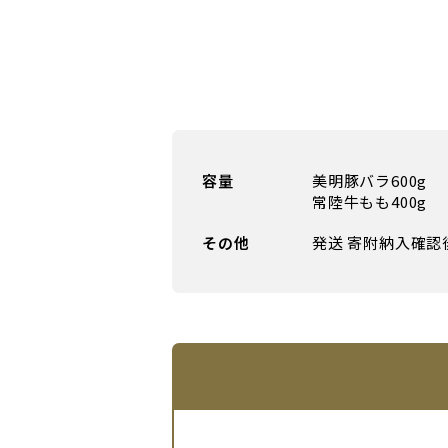
容量
美明豚バラ600g
常陸牛もも400g
その他
発送 寄附納入確