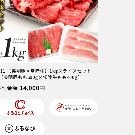
-11 【美明豚×常陸牛】1kgスライスセット
（美明豚もも600g×常陸牛もも400g）
14,000
寄附金額
円