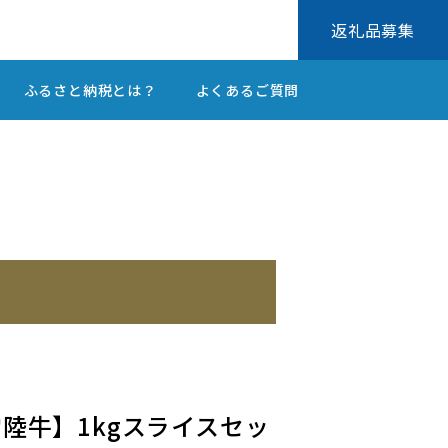
返礼品募集
ふるさと納税とは？
よくあるご質問
）
×常陸牛】1kgスライスセッ