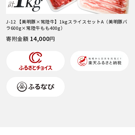
J-12 【美明豚×常陸牛】1kgスライスセットA（美明豚バ
ラ600g×常陸牛もも400g）
14,000
寄附金額
円