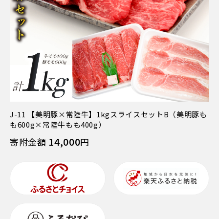
J-11 【美明豚×常陸牛】1kgスライスセットB（美明豚も
も600g×常陸牛もも400g）
14,000
寄附金額
円