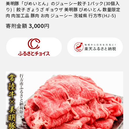
美明豚「びめいとん」のジューシー餃子 1パック(30個入
り)｜餃子 ぎょうざ ギョウザ 美明豚 びめいとん 数量限定
肉 肉加工品 豚肉 お肉 ジューシー 茨城県 行方市(HJ-5)
3,000
寄附金額
円