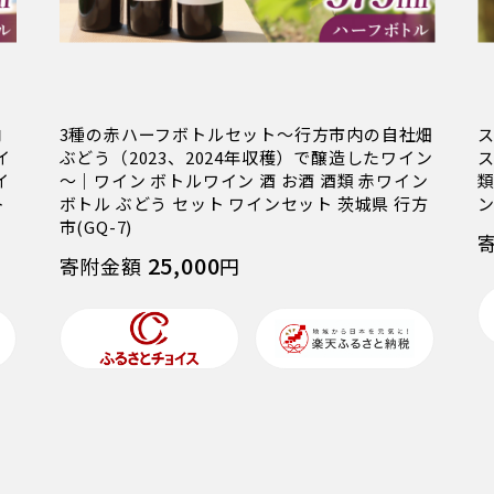
内
3種の赤ハーフボトルセット～行方市内の自社畑
イ
ぶどう（2023、2024年収穫）で醸造したワイン
ス
イ
～｜ワイン ボトルワイン 酒 お酒 酒類 赤ワイン
類
ト
ボトル ぶどう セット ワインセット 茨城県 行方
ン
市(GQ-7)
25,000
寄附金額
円