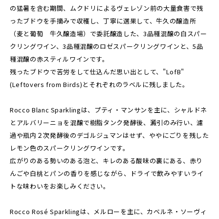
の猛暑を含む期間、ムクドリによるヴェレゾン前の大量食害で残
ったブドウを手摘みで収穫し、丁寧に選果して、牛久の醸造所
（麦と葡萄 牛久醸造場）で委託醸造した、3品種混醸の白スパー
クリングワイン、3品種混醸のロゼスパークリングワインと、5品
種混醸の赤スティルワインです。
残ったブドウで苦労をして仕込んだ思い出として、"LofB"
(Leftovers from Birds)とそれぞれのラベルに残しました。
Rocco Blanc Sparklingは、プティ・マンサンを主に、シャルドネ
とアルバリーニョを混醸で樹脂タンク発酵後、澱引のみ行い、濾
過や瓶内２次発酵後のデゴルジュマンはせず、ややにごりを残した
レモン色のスパークリングワインです。
広がりのある勢いのある泡と、キレのある酸味の裏にある、赤り
んごや白桃とパンの香りを感じながら、ドライで飲みやすいライ
トな味わいをお楽しみください。
Rocco Rosé Sparklingは、メルローを主に、カベルネ・ソーヴィ