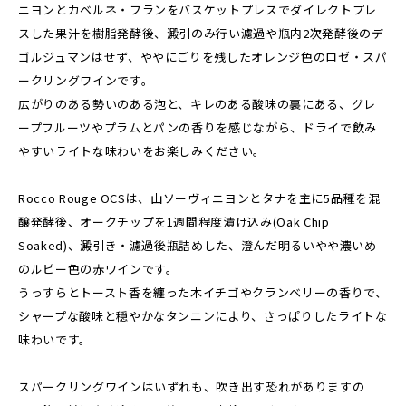
ニヨンとカベルネ・フランをバスケットプレスでダイレクトプレ
スした果汁を樹脂発酵後、澱引のみ行い濾過や瓶内2次発酵後のデ
ゴルジュマンはせず、ややにごりを残したオレンジ色のロゼ・スパ
ークリングワインです。
広がりのある勢いのある泡と、キレのある酸味の裏にある、グレ
ープフルーツやプラムとパンの香りを感じながら、ドライで飲み
やすいライトな味わいをお楽しみください。
Rocco Rouge OCSは、山ソーヴィニヨンとタナを主に5品種を混
醸発酵後、オークチップを1週間程度漬け込み(Oak Chip
Soaked)、澱引き・濾過後瓶詰めした、澄んだ明るいやや濃いめ
のルビー色の赤ワインです。
うっすらとトースト香を纏った木イチゴやクランベリーの香りで、
シャープな酸味と穏やかなタンニンにより、さっぱりしたライトな
味わいです。
スパークリングワインはいずれも、吹き出す恐れがありますの