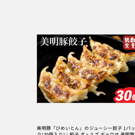
美明豚「びめいとん」のジューシー餃子 1パ
ク(30個入り)｜餃子 ぎょうざ ギョウザ 美明豚