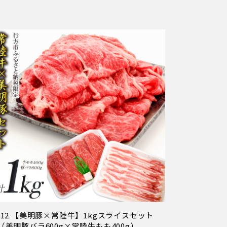
-12 【美明豚×常陸牛】1kgスライスセット
（美明豚バラ600g×常陸牛もも400g）