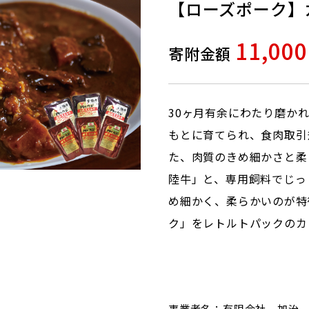
【ローズポーク】
11,00
寄附金額
30ヶ月有余にわたり磨か
もとに育てられ、食肉取引
た、肉質のきめ細かさと柔
陸牛」と、専用飼料でじっ
め細かく、柔らかいのが特
ク」をレトルトパックのカ
事業者名：有限会社 加治