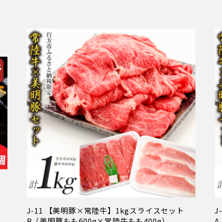
ッ
J-11 【美明豚×常陸牛】1kgスライスセット
J
B（美明豚もも600g×常陸牛もも400g）
A