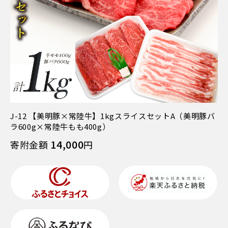
J-12 【美明豚×常陸牛】1kgスライスセットA（美明豚バ
ラ600g×常陸牛もも400g）
14,000
寄附金額
円