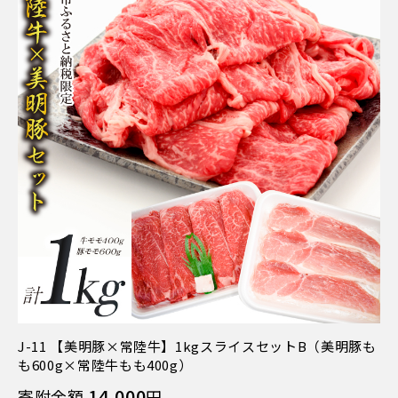
J-11 【美明豚×常陸牛】1kgスライスセットB（美明豚も
も600g×常陸牛もも400g）
14,000
寄附金額
円