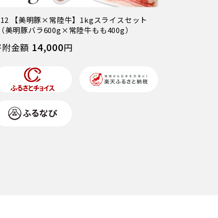
-12 【美明豚×常陸牛】1kgスライスセット
（美明豚バラ600g×常陸牛もも400g）
14,000
寄附金額
円