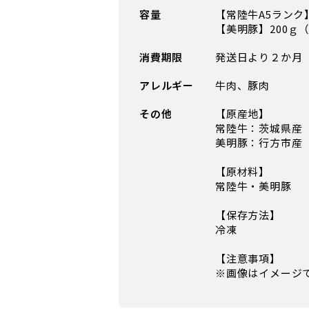
容量
【常陸牛A5ランク
【美明豚】200ｇ（
消費期限
発送日より２か月
アレルギー
牛肉、豚肉
その他
【原産地】
常陸牛：茨城県産
美明豚：行方市産
【原材料】
常陸牛・美明豚
【保存方法】
冷凍
【注意事項】
※画像はイメージ