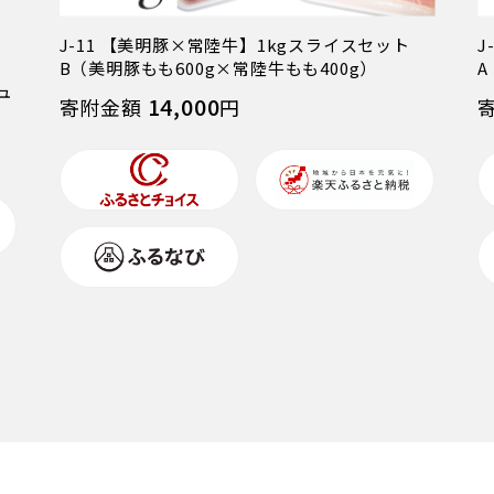
ッ
J-11 【美明豚×常陸牛】1kgスライスセット
J
B（美明豚もも600g×常陸牛もも400g）
A
ュ
14,000
寄附金額
円