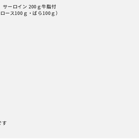
】サーロイン 200ｇ牛脂付
ロース100ｇ・ばら100ｇ）
です