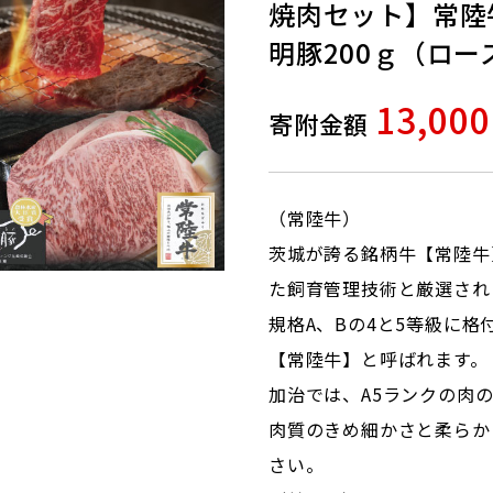
焼肉セット】常陸
明豚200ｇ（ロー
13,00
寄附金額
（常陸牛）
茨城が誇る銘柄牛【常陸牛
た飼育管理技術と厳選され
規格A、Bの4と5等級に
【常陸牛】と呼ばれます。
加治では、A5ランクの肉
肉質のきめ細かさと柔らか
さい。