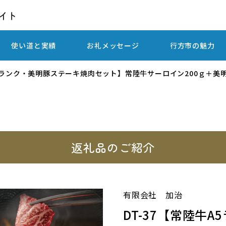
使い道と実績
お礼メッセージ
行方市の魅力
A5ランク・美明豚ステーキ焼肉セット】常陸牛サーロイン200ｇ＋美明豚
返礼品のご紹介
有限会社 加治
DT-37【常陸牛