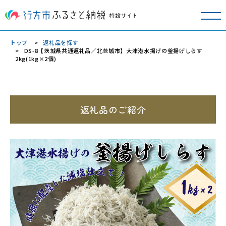
トップ
返礼品を探す
DS-8【茨城県共通返礼品／北茨城市】大津港水揚げの釜揚げしらす
2kg(1kg×2個)
返礼品のご紹介