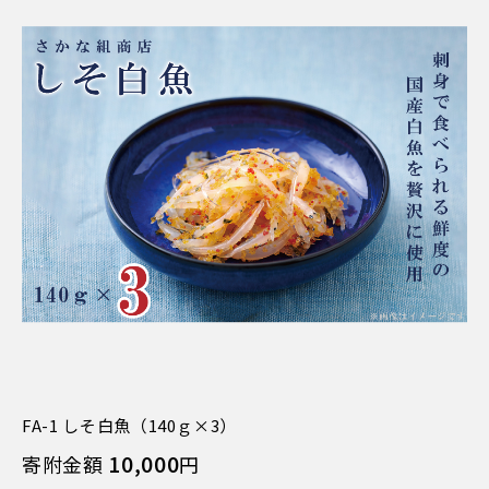
FA-1 しそ白魚（140ｇ×3）
10,000
寄附金額
円