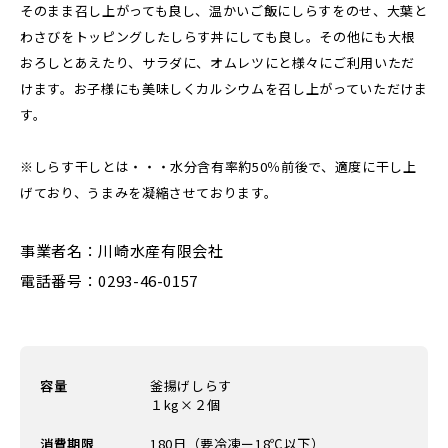
そのまま召し上がっても良し、温かいご飯にしらすをのせ、大葉と
わさびをトッピングしたしらす丼にしても良し。その他にも大根
おろしとあえたり、サラダに、オムレツにと様々にご利用いただ
けます。お子様にも美味しくカルシウムを召し上がっていただけま
す。
※しらす干しとは・・・水分含有率約50％前後で、適度に干し上
げており、うまみを凝縮させております。
事業者名：川崎水産有限会社
電話番号：0293-46-0157
容量
釜揚げしらす
１kg×２個
消費期限
180日（要冷凍ー18℃以下）