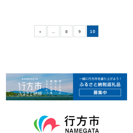
«
...
8
9
10