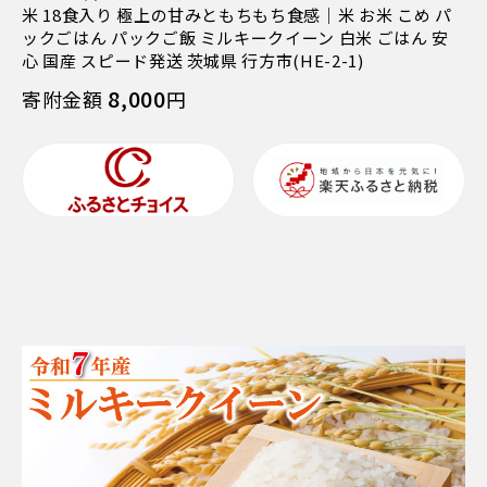
米 18食入り 極上の甘みともちもち食感｜米 お米 こめ パ
ックごはん パックご飯 ミルキークイーン 白米 ごはん 安
心 国産 スピード発送 茨城県 行方市(HE-2-1)
8,000
寄附金額
円