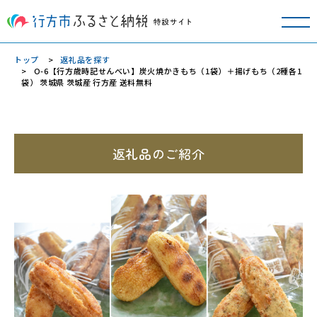
トップ
返礼品を探す
O-6【行方歳時記せんべい】炭火焼かきもち（1袋）＋揚げもち（2種各1
袋） 茨城県 茨城産 行方産 送料無料
返礼品のご紹介