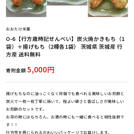
おおたけ米菓
O-6【行方歳時記せんべい】炭火焼かきもち（1
袋）＋揚げもち（2種各1袋） 茨城県 茨城産 行
方産 送料無料
5,000円
寄附金額
揚げもちなのに油っこくなく何個でも食べれる美味しいお煎餅と
炭火で一枚一枚丁寧に焼いて、程よい硬さと香ばしさが美味しい
お煎餅のセットです。
お茶の時にはもちろん、お酒の時にも一緒に食べると相性抜群で
す！！
行方市を感じられるかわいいパッケージでお届けします。