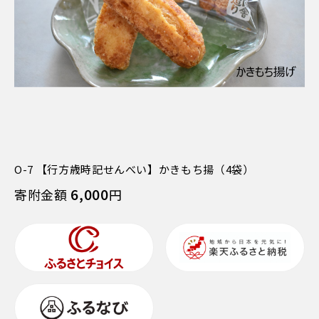
O-7 【行方歳時記せんべい】かきもち揚（4袋）
6,000
寄附金額
円