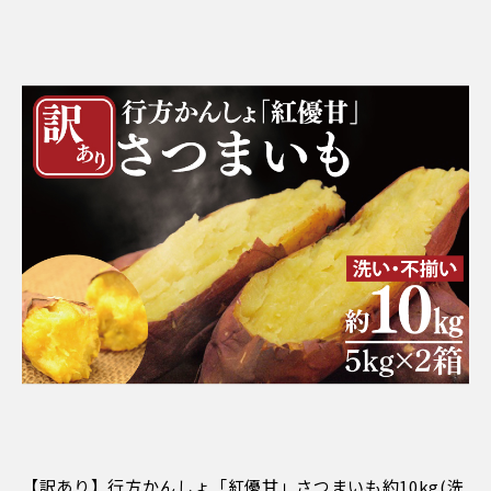
【訳あり】行方かんしょ「紅優甘」さつまいも約10kg(洗