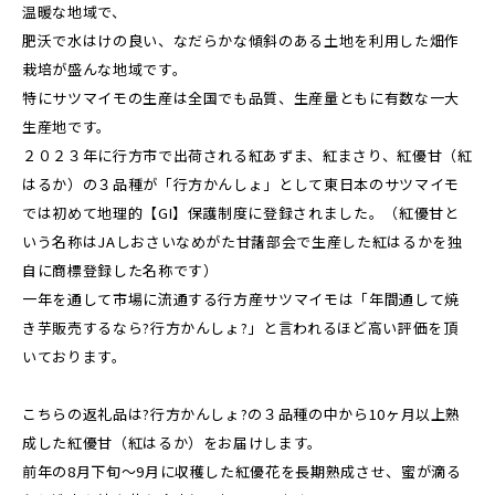
温暖な地域で、
肥沃で水はけの良い、なだらかな傾斜のある土地を利用した畑作
栽培が盛んな地域です。
特にサツマイモの生産は全国でも品質、生産量ともに有数な一大
生産地です。
２０２３年に行方市で出荷される紅あずま、紅まさり、紅優甘（紅
はるか）の３品種が「行方かんしょ」として東日本のサツマイモ
では初めて地理的【GI】保護制度に登録されました。（紅優甘と
いう名称はJAしおさいなめがた甘藷部会で生産した紅はるかを独
自に商標登録した名称です）
一年を通して市場に流通する行方産サツマイモは「年間通して焼
き芋販売するなら?行方かんしょ?」と言われるほど高い評価を頂
いております。
こちらの返礼品は?行方かんしょ?の３品種の中から10ヶ月以上熟
成した紅優甘（紅はるか）をお届けします。
前年の8月下旬～9月に収穫した紅優花を長期熟成させ、蜜が滴る