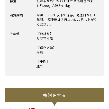
容量
紅はるか約1.2kg+おまかせ品種さつまい
も約200g 合計約1.4kg
消費期限
冷凍－１８℃以下で保存。発送日から１
年間。 解凍後は２日以内にお召し上がり
ください。
その他
【原材料】
サツマイモ
【保存方法】
冷凍
【申込】
通年
寄附をする