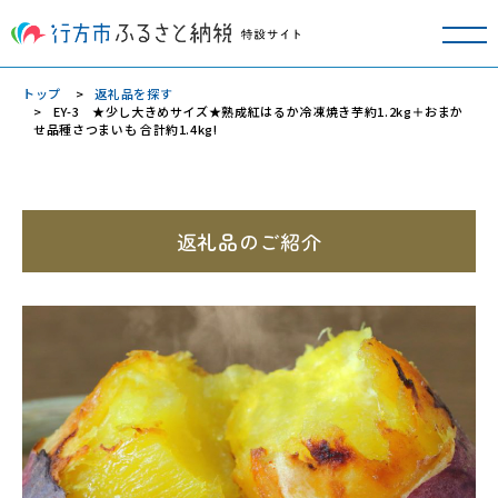
トップ
返礼品を探す
EY-3 ★少し大きめサイズ★熟成紅はるか冷凍焼き芋約1.2kg＋おまか
せ品種さつまいも 合計約1.4kg!
返礼品のご紹介