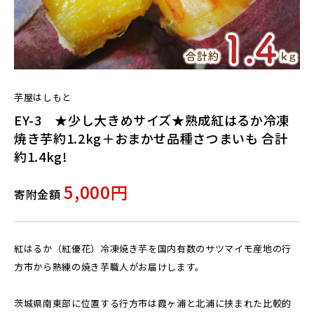
芋屋はしもと
EY-3 ★少し大きめサイズ★熟成紅はるか冷凍
焼き芋約1.2kg＋おまかせ品種さつまいも 合計
約1.4kg!
5,000円
寄附金額
紅はるか（紅優花）冷凍焼き芋を国内有数のサツマイモ産地の行
方市から熟練の焼き芋職人がお届けします。
茨城県南東部に位置する行方市は霞ヶ浦と北浦に挟まれた比較的