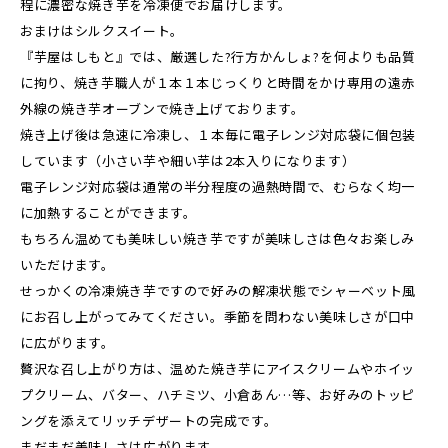
程に濃密な焼き芋を冷凍便でお届けします。
おまけはシルクスイート。
『芋屋はしもと』では、厳選した?行方かんしょ?を何よりも品質
に拘り、焼き芋職人が１本１本じっくりと時間をかけ専用の遠赤
外線の焼き芋オーブンで焼き上げております。
焼き上げ後は急速に冷凍し、１本毎に電子レンジ対応袋に個包装
しています（小さい芋や細い芋は2本入りになります）
電子レンジ対応袋は通常の半分程度の過熱時間で、むらなく均一
に加熱することができます。
もちろん温めても美味しい焼き芋ですが美味しさは色々お楽しみ
いただけます。
せっかくの冷凍焼き芋ですので好みの解凍状態でシャーベット風
にお召し上がってみてください。季節を問わない美味しさが口中
に広がります。
贅沢な召し上がり方は、温めた焼き芋にアイスクリームやホイッ
プクリーム、バター、ハチミツ、小倉あん…等、お好みのトッピ
ングを添えてリッチデザートの完成です。
まだまだ美味しさは広がります。