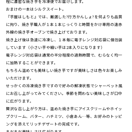
程に濃密な焼き芋を冷凍便でお届けします。
おまけの一本はシルクスイート。
『芋屋はしもと』では、厳選した?行方かんしょ?を何よりも品質
に拘り、焼き芋職人が１本１本じっくりと時間をかけ専用の遠赤
外線の焼き芋オーブンで焼き上げております。
焼き上げ後は急速に冷凍し、１本毎に電子レンジ対応袋に個包装
しています（小さい芋や細い芋は2本入りになります）
電子レンジ対応袋は通常の半分程度の過熱時間で、むらなく均一
に加熱することができます。
もちろん温めても美味しい焼き芋ですが美味しさは色々お楽しみ
いただけます。
せっかくの冷凍焼き芋ですので好みの解凍状態でシャーベット風
にお召し上がってみてください。季節を問わない美味しさが口中
に広がります。
贅沢な召し上がり方は、温めた焼き芋にアイスクリームやホイッ
プクリーム、バター、ハチミツ、小倉あん…等、お好みのトッピ
ングを添えてリッチデザートの完成です。
まだまだ美味しさは広がります。