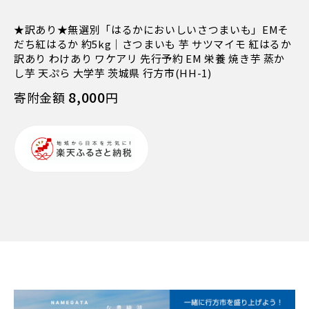
★訳あり★無選別「はるかにおいしいさつまいも」EMそ
だち紅はるか 約5kg｜さつまいも 芋 サツマイモ 紅はるか
訳あり わけあり ワケアリ 先行予約 EM 栄養 焼き芋 蒸か
し芋 天ぷら 大学芋 茨城県 行方市(HH-1)
8,000
寄附金額
円