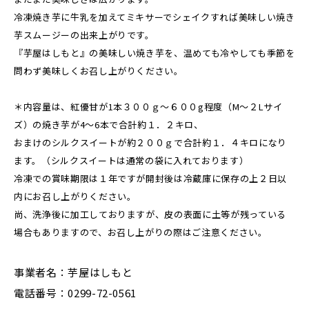
冷凍焼き芋に牛乳を加えてミキサーでシェイクすれば美味しい焼き
芋スムージーの出来上がりです。
『芋屋はしもと』の美味しい焼き芋を、温めても冷やしても季節を
問わず美味しくお召し上がりください。
＊内容量は、紅優甘が1本３００ｇ～６００g程度（M～２Lサイ
ズ）の焼き芋が4～6本で合計約１．２キロ、
おまけのシルクスイートが約２００ｇで合計約１．４キロになり
ます。（シルクスイートは通常の袋に入れております）
冷凍での賞味期限は１年ですが開封後は冷蔵庫に保存の上２日以
内にお召し上がりください。
尚、洗浄後に加工しておりますが、皮の表面に土等が残っている
場合もありますので、お召し上がりの際はご注意ください。
事業者名：芋屋はしもと
電話番号：0299-72-0561