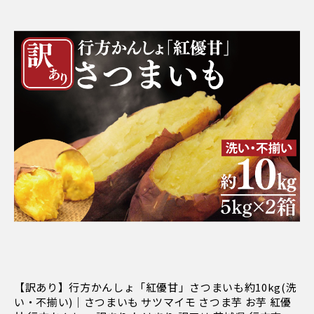
【訳あり】行方かんしょ「紅優甘」さつまいも約10kg(洗
い・不揃い)｜さつまいも サツマイモ さつま芋 お芋 紅優