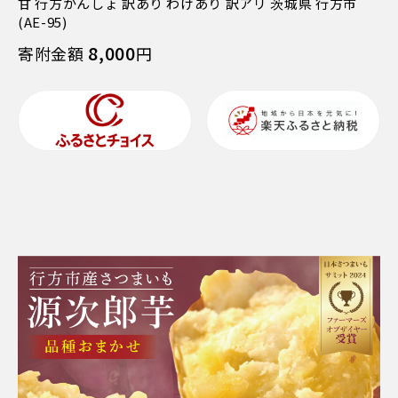
甘 行方かんしょ 訳あり わけあり 訳アリ 茨城県 行方市
(AE-95)
8,000
寄附金額
円