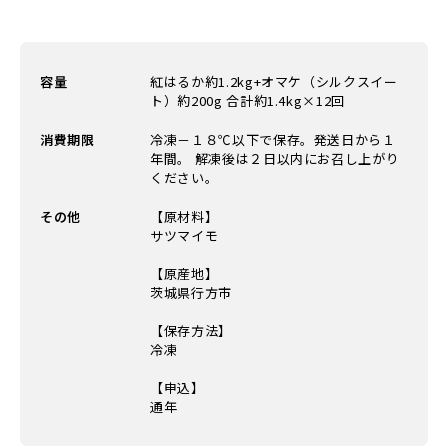
容量
紅はるか約1.2kg+オマケ（シルクスイー
ト）約200g 合計約1.4kg×12回
消費期限
冷凍－１８℃以下で保存。発送日から１
年間。 解凍後は２日以内にお召し上がり
ください。
その他
【原材料】
サツマイモ
【原産地】
茨城県行方市
【保存方法】
冷凍
【申込】
通年