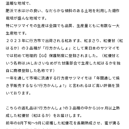
温暖な地域で、
肥沃で水はけの良い、なだらかな傾斜のある土地を利用した畑作
栽培が盛んな地域です。
特にサツマイモの生産は全国でも品質、生産量ともに有数な一大
生産地です。
２０２３年に行方市で出荷される紅あずま、紅まさり、紅優甘（紅
はるか）の３品種が「行方かんしょ」として東日本のサツマイモ
では初めて地理的【GI】保護制度に登録されました。（紅優甘と
いう名称はJAしおさいなめがた甘藷部会で生産した紅はるかを独
自に商標登録した名称です）
一年を通して市場に流通する行方産サツマイモは「年間通して焼
き芋販売するなら?行方かんしょ?」と言われるほど高い評価を頂
いております。
こちらの返礼品は?行方かんしょ?の３品種の中から10ヶ月以上熟
成した紅優甘（紅はるか）をお届けします。
前年の8月下旬～9月に収穫した紅優花を長期熟成させ、蜜が滴る