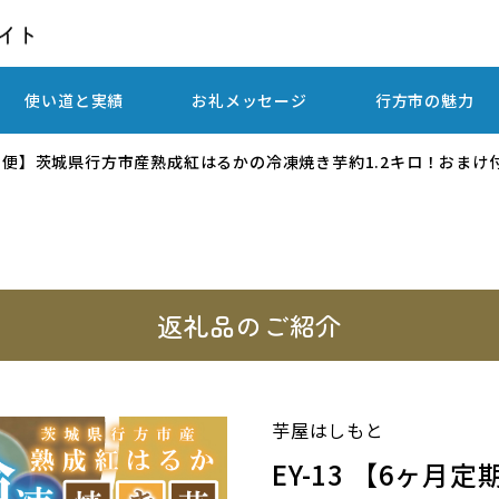
使い道と実績
お礼メッセージ
行方市の魅力
定期便】茨城県行方市産熟成紅はるかの冷凍焼き芋約1.2キロ！おまけ付?合
返礼品のご紹介
芋屋はしもと
EY-13 【6ヶ