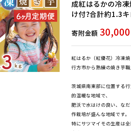
成紅はるかの冷凍
け付?合計約1.3キロ
30,00
寄附金額
紅はるか（紅優花）冷凍焼
行方市から熟練の焼き芋職
茨城県南東部に位置する行
的温暖な地域で、
肥沃で水はけの良い、なだ
作栽培が盛んな地域です。
特にサツマイモの生産は全