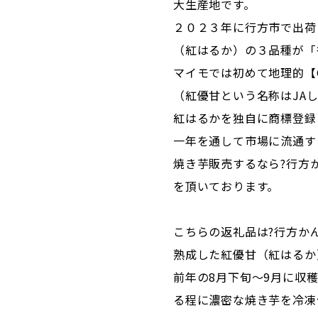
大生産地です。
２０２３年に行方市で出荷
（紅はるか）の３品種が「
マイモでは初めて地理的【
（紅優甘という名称はJA
紅はるかを独自に商標登録
一年を通して市場に流通す
焼き芋販売するなら?行方
を頂いております。
こちらの返礼品は?行方か
熟成した紅優甘（紅はるか
前年の8月下旬～9月に収
る程に濃密な焼き芋を冷凍