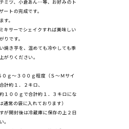
チミツ、小倉あん…等、お好みのト
ザートの完成です。
ます。
ミキサーでシェイクすれば美味しい
がりです。
い焼き芋を、温めても冷やしても季
上がりください。
６０ｇ～３００ｇ程度（Ｓ～Ｍサイ
合計約１．２キロ、
約１００ｇで合計約１．３キロにな
は通常の袋に入れております）
すが開封後は冷蔵庫に保存の上２日
い。