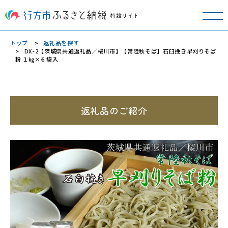
トップ
返礼品を探す
DX-2【茨城県共通返礼品／桜川市】【常陸秋そば】石臼挽き早刈りそば
粉 １㎏×６袋入
返礼品のご紹介