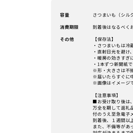
容量
さつまいも（シルク
消費期限
到着後はなるべく
その他
【保存法】
・さつまいもは冷
・直射日光を避け
・暖房の効きすぎ
・1本ずつ新聞紙
※形・大きさは不
※届いたらすぐに
※画像はイメージ
【注意事項】
■お受け取り後は
万全を期して返礼
付のうえ至急電子
到着後、１週間以
また、不備等があ
対応が決まるまで