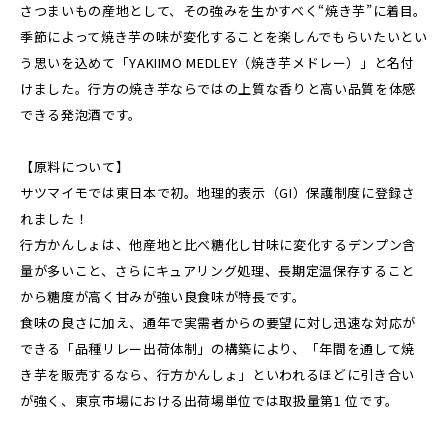
さつまいもの産地として、その強みを生かすべく“焼き芋”に着目。
季節によって焼き芋の味が変化することを楽しんでもらいたいとい
う思いを込めて「YAKIIMO MEDLEY（焼き芋メドレー）」と名付
けました。行方の焼き芋ならではの上質な香りと高い品質を体感
できる発泡酒です。
【原料について】
サツマイモでは東日本で初。地理的表示（GI）保護制度に登録さ
れました！
行方かんしょは、他産地と比べ糖化し甘味に変化するデンプン含
量が多いこと、さらにキュアリング処理、長期定温保存すること
から糖度が高く甘みが強い良食味が特長です。
食味の良さに加え、通年で実需者からの要望に対し迅速な対応が
できる「品種リレー出荷体制」の構築により、「年間を通して焼
き芋を販売するなら、行方かんしょ」といわれるほどに引き合い
が強く、東京市場における出荷場単位では取扱量第1 位です。