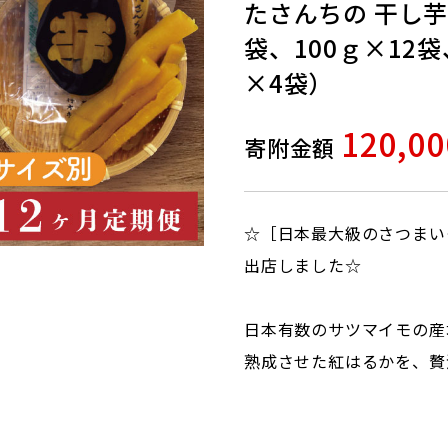
たさんちの 干し芋
袋、100ｇ×12袋
×4袋）
120,0
寄附金額
☆［日本最大級のさつまい
出店しました☆
日本有数のサツマイモの産
熟成させた紅はるかを、贅