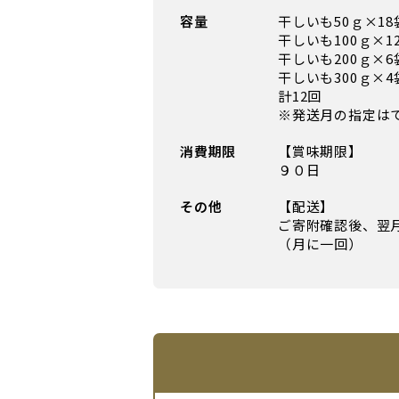
容量
干しいも50ｇ×18袋
干しいも100ｇ×12
干しいも200ｇ×6袋
干しいも300ｇ×4袋
計12回
※発送月の指定は
消費期限
【賞味期限】
９０日
その他
【配送】
ご寄附確認後、翌
（月に一回）