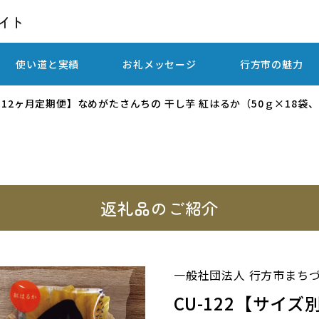
使い道と実績
お礼メッセージ
行方市の魅力
別12ヶ月定期便】なめがたさんちの 干し芋 紅はるか（50ｇ×18袋、1
返礼品のご紹介
一般社団法人 行方市まち
CU-122【サイ