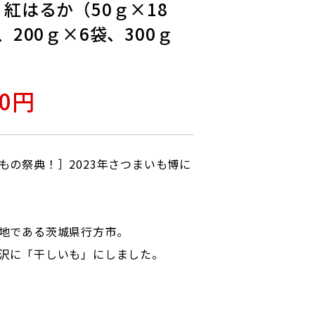
 紅はるか（50ｇ×18
、200ｇ×6袋、300ｇ
00円
もの祭典！］2023年さつまいも博に
地である茨城県行方市。
沢に「干しいも」にしました。