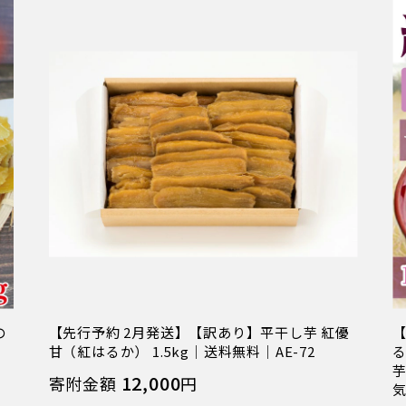
の
【先行予約 2月発送】【訳あり】平干し芋 紅優
【
甘（紅はるか） 1.5kg｜送料無料｜AE-72
る
芋
12,000
寄附金額
円
気