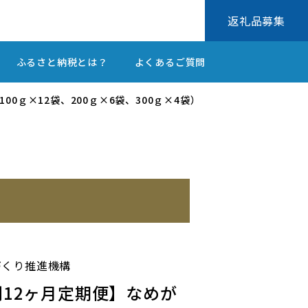
返礼品募集
ふるさと納税とは？
よくあるご質問
00ｇ×12袋、200ｇ×6袋、300ｇ×4袋）
づくり推進機構
ズ別12ヶ月定期便】なめが