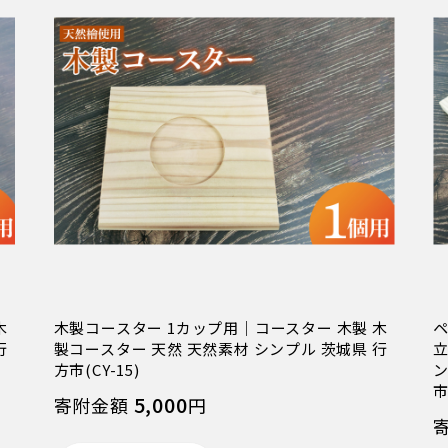
木
木製コースター 1カップ用｜コースター 木製 木
ペ
行
製コースター 天然 天然素材 シンプル 茨城県 行
立
方市(CY-15)
ン
市
5,000
寄附金額
円