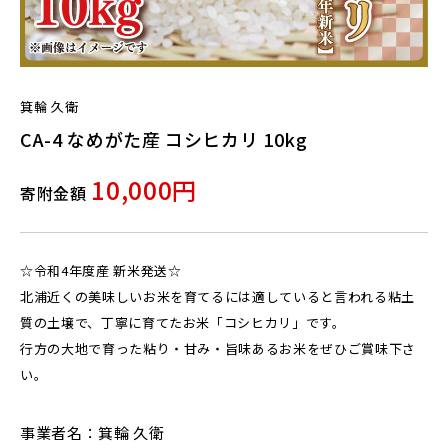
箕輪 久衛
CA-4 なめがた産 コシヒカリ 10kg
10,000円
寄附金額
☆令和4年度産 新米発送☆
北浦近くの美味しいお米を育てるには適していると言われる粘土
質の土壌で、丁寧に育てたお米「コシヒカリ」です。
行方の大地で育った粘り・甘み・旨味あるお米をぜひご賞味下さ
い。
事業者名：箕輪 久衛