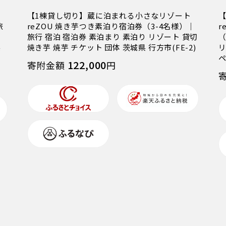
【1棟貸し切り】蔵に泊まれる小さなリゾート
旅
reZOU 焼き芋つき素泊り宿泊券（3-4名様）｜
r
旅行 宿泊 宿泊券 素泊まり 素泊り リゾート 貸切
（
県
焼き芋 焼芋 チケット 団体 茨城県 行方市(FE-2)
リ
ペ
122,000
寄附金額
円