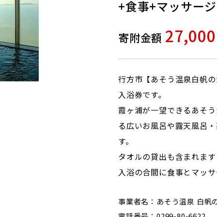
+食事+マッサージ
27,00
寄附金額
行方市【あそう温泉白帆の
入浴券です。
霞ヶ浦が一望できるあそう
る広いお風呂や露天風呂・
す。
タオルの貸出も含まれます
入浴の合間に食事とマッサ
事業者名：あそう温泉 白帆
電話番号：0299-80-6622