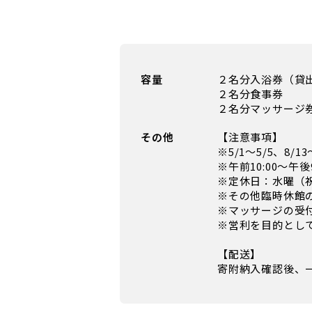
容量
２名分入浴券（貸
２名分食事券
２名分マッサージ券
その他
【注意事項】
※5/1～5/5、8/
※午前10:00～午後
※定休日：水曜（
※その他臨時休館
※マッサージの受
※営利を目的とし
【配送】
寄附納入確認後、